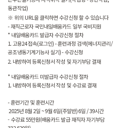
동관작업
)
​※
위의 URL을 클릭하면 수강신청 할 수 있습니다
-
재직근로자 국민내일배움카드 일부 국비지원
*
내일배움카드 발급자 수강신청 절차
1.
고용
24
접속
(
로그인
) -
훈련과정 검색
(에너지관리
/
공조냉동기계기능사 실기
) -
수강신청
2.
내방하여 등록신청서 작성 및 자기부담 결재
*
내일배움카드
미
발급자 수강신청 절차
1.
내방하여 등록신청서 작성 및 수강료 결재
-
훈련기간 및 훈련시간
2025
년 8
월 2
일
~ 9
월 6
일
(
주말반
) 6
일
/ 39
시간
- 수강료 55만원(배움카드 발급 재직자 자기부담
332,620원)