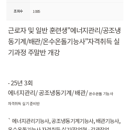
조회수
1085
근로자 및 일반 훈련생
"
에너지관리
/
공조냉
동기계
/
배관
/
온수온돌기능사
"
자격취득 실
기과정 주말반 개강
- 25
년
3
회
에너지관리
/
공조냉동기계
/
배관
/
온수온돌 기능사
자격취득 실기 준비반
`
에너지관리기능사
,
공조냉동기계기능사
,
배관기능사
,
온수온돌기능사 자격취득 실기
(
작업형
-
강관작업
,