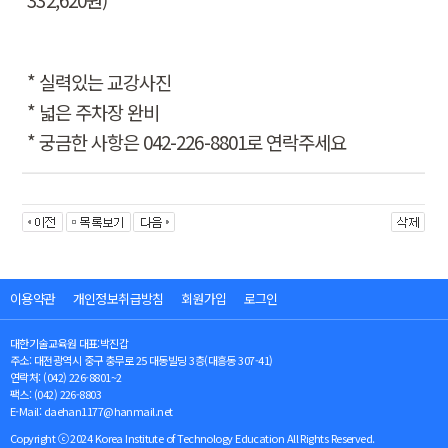
*
실력있는 교강사진
*
넓은 주차장 완비
*
궁금한 사항은
042-226-8801
로 연락주세요
이용약관
개인정보취급방침
회원가입
로그인
대한기술교육원 대표:박진갑
주소: 대전광역시 중구 충무로 25 대동빌딩 3층(대흥동 307-41)
연락처: (042) 226-8801~2
팩스: (042) 226-8803
E-Mail: daehan1177@hanmail.net
Copyright ⓒ 2024 Korea Institute of Technology Education All Rights Reserved.