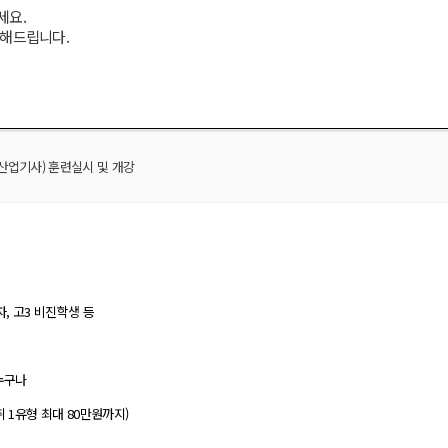
세요.
변해드립니다.
업기사) 훈련실시 및 개강
자, 고3 비진학생 등
누구나
취 1유형 최대 80만원까지)