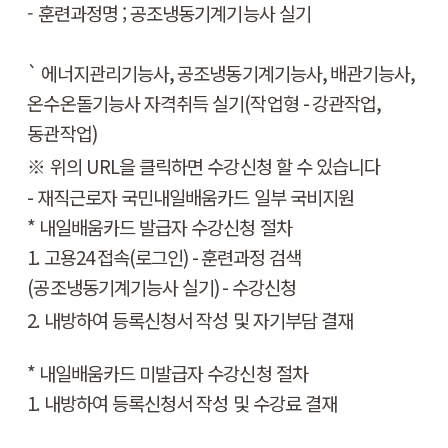
- 훈련과정명 ; 공조냉동기계기능사 실기
`
에너지관리기능사
,
공조냉동기계기능사
,
배관기능사
,
온수온돌기능사 자격취득 실기
(
작업형
-
강관작업
,
동관작업
)
​※
위의 URL을 클릭하면 수강신청 할 수 있습니다
-
재직근로자 국민내일배움카드 일부 국비지원
*
내일배움카드 발급자 수강신청 절차
1.
고용
24
접속
(
로그인
) -
훈련과정 검색
(공조냉동기계
기능사 실기
) -
수강신청
2.
내방하여 등록신청서 작성 및 자기부담 결재
*
내일배움카드
미
발급자 수강신청 절차
1.
내방하여 등록신청서 작성 및 수강료 결재