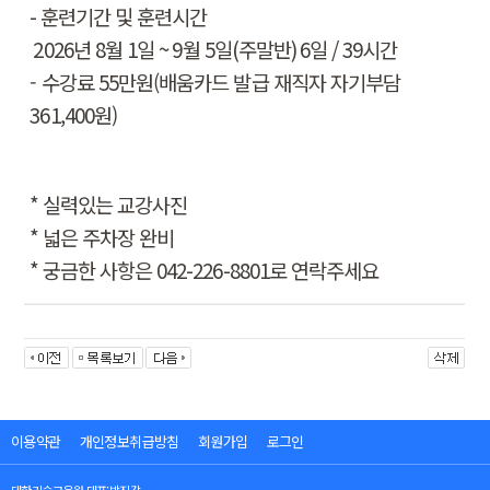
-
훈련기간 및 훈련시간
2026
년 8
월 1
일
~ 9
월 5
일
(
주말반
) 6
일
/ 39
시간
- 수강료 55만원(배움카드 발급 재직자 자기부담
361,400원)
*
실력있는 교강사진
*
넓은 주차장 완비
*
궁금한 사항은
042-226-8801
로 연락주세요
이용약관
개인정보취급방침
회원가입
로그인