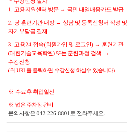
*
수강신청 절차
1.
고용지원센터 방문
→
국민 내일배움카드 발급
2.
당 훈련기관 내방
→
상담 및 등록신청서 작성 및
자기부담금 결재
3. 고용24
접속
(
회원가입 및 로그인
)
→
훈련기관
(대한기술교육학원) 또는 훈련과정 검색
→
수강신청
(
위 URL을 클릭하면 수강신청 하실수 있습니다
)
※​
수료후 취업알선
※
넓은 주차장 완비
문의사항은
042-226-8801
로 전화주세요.