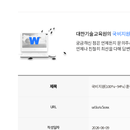
대한기술교육원의
국비지원
궁금하신 점은 언제든지 문의주
언제나 친절히 최선을 다해 답
제목
국비지원(100%~94%)
URL
url.kr/u5zrsx
작성일자
2026-06-09