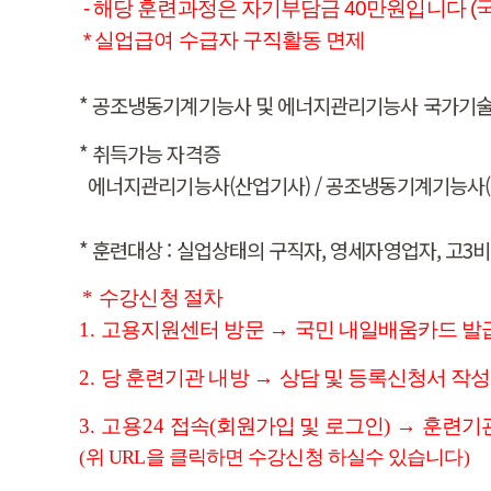
- 해당 훈련과정은 자기부담금 40만원입니다 (
* 실업급여 수급자 구직활동 면제
* 공조냉동기계기능사 및 에너지관리기능사 국가기술 
* 취득가능 자격증
에너지관리기능사(산업기사) / 공조냉동기계기능사(
* 훈련대상 : 실업상태의 구직자, 영세자영업자, 고3
*
수강신청 절차
1.
고용지원센터 방문
→
국민 내일배움카드 발
2.
당 훈련기관 내방
→
상담 및 등록신청서 작성
3. 고용24
접속
(
회원가입 및 로그인
)
→
훈련기관
(
위 URL을 클릭하면 수강신청 하실수 있습니다
)