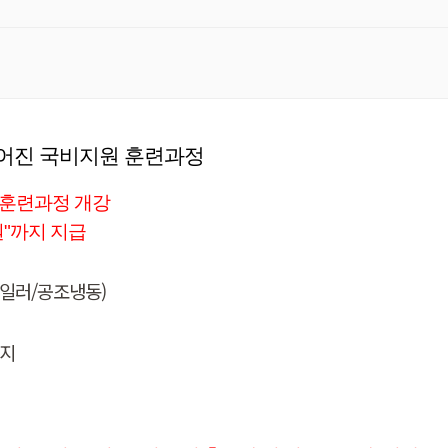
넓어진 국비지원 훈련과정
훈련과정 개강
원"까지 지급
일러/공조냉동)
까지