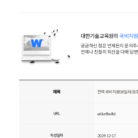
대한기술교육원의
국비지원
궁금하신 점은 언제든지 문의주
언제나 친절히 최선을 다해 답
제목
전액 국비지원(보일러/공
URL
url.kr/fbolh1
작성일자
2024-12-17