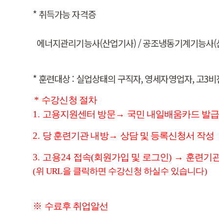
* 취득가능 자격증
에너지관리기능사(산업기사) / 공조냉동기계기능사(
* 훈련대상 : 실업상태의 구직자, 영세자영업자, 고3
*
수강신청 절차
1.
고용지원센터 방문
→
국민 내일배움카드 발
2.
당 훈련기관 내방
→
상담 및 등록신청서 작성
3. 고용24
접속
(
회원가입 및 로그인
)
→
훈련기관
(
위 URL을 클릭하면 수강신청 하실수 있습니다
)
※​
수료후 취업알선