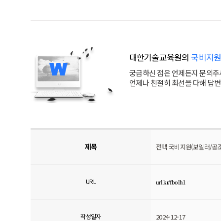
대한기술교육원의
국비지원
궁금하신 점은 언제든지 문의주
언제나 친절히 최선을 다해 답
제목
전액 국비지원(보일러/공
URL
url.kr/fbolh1
작성일자
2024-12-17