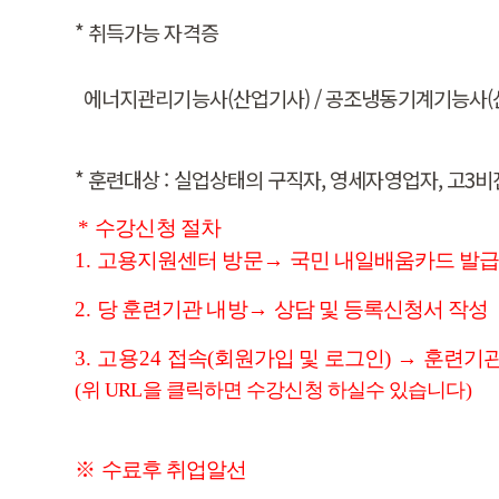
* 취득가능 자격증
에너지관리기능사(산업기사) / 공조냉동기계기능사(
* 훈련대상 : 실업상태의 구직자, 영세자영업자, 고3
*
수강신청 절차
1.
고용지원센터 방문
→
국민 내일배움카드 발
2.
당 훈련기관 내방
→
상담 및 등록신청서 작성
3. 고용24
접속
(
회원가입 및 로그인
)
→
훈련기관
(
위 URL을 클릭하면 수강신청 하실수 있습니다
)
※​
수료후 취업알선