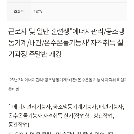
조회수
1078
근로자 및 일반 훈련생
"
에너지관리
/
공조냉
동기계
/
배관
/
온수온돌기능사
"
자격취득 실
기과정 주말반 개강
- 25
년
2
회 에너지관리
/
공조냉동기계
/
배관
/
온수온돌 기능사 자격취득 실기
준비반
`
에너지관리기능사
,
공조냉동기계기능사
,
배관기능사
,
온수온돌기능사 자격취득 실기
(
작업형
-
강관작업
,
동관작업
)