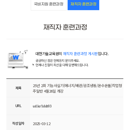
국비지원 훈련과정
재직자 훈련과정
재직자 훈련과정
대한기술교육원의
재직자 훈련과정 게시판
입니다.
궁금하신 점은 언제든지 문의주세요.
언제나 친절히 최선을 다해 답변해드립니다.
25년 2회 기능사실기(에너지/배관/공조냉동/온수온돌)작업형
제목
주말반 4월26일 개강
URL
url.kr/1ddr93
작성일자
2025-03-12