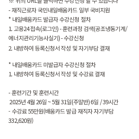
​※
위의 URL을 클릭하면 수강신청 할 수 있습니다
-
재직근로자 국민내일배움카드 일부 국비지원
*
내일배움카드 발급자 수강신청 절차
1.
고용
24
접속
(
로그인
) -
훈련과정 검색
(
공조냉동기계/
에너지관리기능사실기
) -
수강신청
2.
내방하여 등록신청서 작성 및 자기부담 결재
*
내일배움카드
미
발급자 수강신청 절차
1.
내방하여 등록신청서 작성 및 수강료 결재
-
훈련기간 및 훈련시간
2025
년 4
월 26
일
~ 5
월 31
일
(
주말반
) 6
일
/ 39
시간
- 수강료 55만원(배움카드 발급 재직자 자기부담
332,620원)