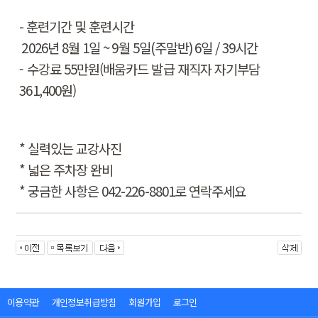
-
훈련기간 및 훈련시간
2026
년 8
월 1
일
~ 9
월 5
일
(
주말반
) 6
일
/ 39
시간
- 수강료 55만원(배움카드 발급 재직자 자기부담
361,400원)
*
실력있는 교강사진
*
넓은 주차장 완비
*
궁금한 사항은
042-226-8801
로 연락주세요
이용약관
개인정보취급방침
회원가입
로그인