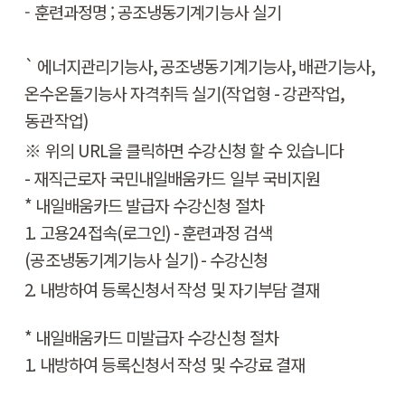
- 훈련과정명 ; 공조냉동기계기능사 실기
`
에너지관리기능사
,
공조냉동기계기능사
,
배관기능사
,
온수온돌기능사 자격취득 실기
(
작업형
-
강관작업
,
동관작업
)
​※
위의 URL을 클릭하면 수강신청 할 수 있습니다
-
재직근로자 국민내일배움카드 일부 국비지원
*
내일배움카드 발급자 수강신청 절차
1.
고용
24
접속
(
로그인
) -
훈련과정 검색
(공조냉동기계
기능사 실기
) -
수강신청
2.
내방하여 등록신청서 작성 및 자기부담 결재
*
내일배움카드
미
발급자 수강신청 절차
1.
내방하여 등록신청서 작성 및 수강료 결재