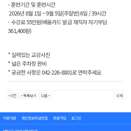
-
훈련기간 및 훈련시간
2026
년 8
월 1
일
~ 9
월 5
일
(
주말반
) 6
일
/ 39
시간
- 수강료 55만원(배움카드 발급 재직자 자기부담
361,400원)
*
실력있는 교강사진
*
넓은 주차장 완비
*
궁금한 사항은
042-226-8801
로 연락주세요
이용약관
개인정보취급방침
회원가입
로그인