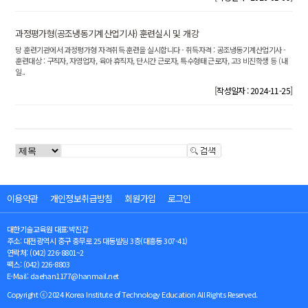
과정평가형(공조냉동기계산업기사) 훈련실시 및 개강
당 훈련기관에서 과정평가형 자격취득 훈련을 실시합니다 - 취득자격 : 공조냉동기계산업기사 -
훈련대상 : 구직자, 자영업자, 육아 휴직자, 단시간 근로자, 특수형태 근로자, 고3 비진학생 등 (내
일..
[
]
작성일자 : 2024-11-25
이용약관
개인정보취급방침
회원가입
로그인
대한기술교육원 대표:박진갑
주소: 대전광역시 중구 충무로 25 대동빌딩 3층(대흥동 307-41)
연락처: (042) 226-8801~2
팩스: (042) 226-8803
E-Mail: daehan1177@hanmail.net
Copyright ⓒ 2024 Korea Institute of Technology Education All Rights Reserved.