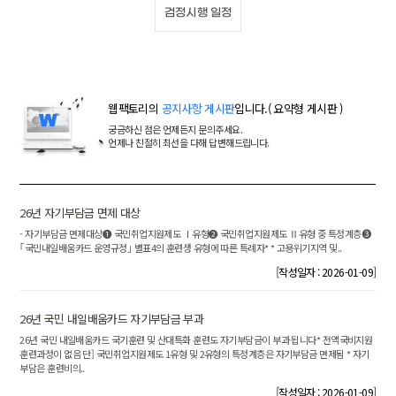
검정시행 일정
웹팩토리의
공지사항 게시판
입니다.( 요약형 게시판 )
궁금하신 점은 언제든지 문의주세요.
언제나 친절히 최선을 다해 답변해드립니다.
26년 자기부담금 면제 대상
- 자기부담금 면제대상➊ 국민취업지원제도 Ⅰ유형➋ 국민취업지원제도 Ⅱ유형 중 특정계층➌
｢국민내일배움카드 운영규정｣ 별표4의 훈련생 유형에 따른 특례자* * 고용위기지역 및..
[
]
작성일자 : 2026-01-09
26년 국민 내일배움카드 자기부담금 부과
26년 국민 내일배움카드 국기훈련 및 산대특화 훈련도 자기부담금이 부과 됩니다* 전액국비지원
훈련과정이 없음 단] 국민취업지원제도 1유형 및 2유형의 특정계층은 자기부담금 면제됨 * 자기
부담은 훈련비의..
[
]
작성일자 : 2026-01-09