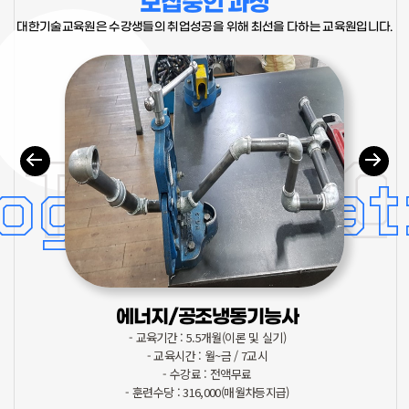
모집중인 과정
대한기술교육원은 수강생들의 취업성공을 위해 최선을 다하는 교육원입니다.
TECHNO
ology Educ
에너지/공조냉동기능사
- 교육기간 : 5.5개월(이론 및 실기)
- 교육시간 : 월~금 / 7교시
- 수강료 : 전액무료
- 훈련수당 : 316,000(매월차등지급)