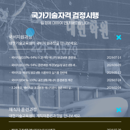
국가기술자격 검정시행
일정에 대하여 안내해드립니다.
국비지원과정
대한기술교육원의 국비지원과정을 만나보세요.
국비지원(100%~94%) 9.29개강 에너지/공조냉동 훈련생..
2026-07-16
국비지원(100%~94%) 훈련과정 개강(보일러/공조냉동과..
2026-06-09
국비지원 에너지/공조냉동 이론부터 실기를 한번에
2026-05-12
국비지원(94%~100%) 공조냉동/에너지 훈련과정 개강
2026-03-24
3.24개강_국비지원 공조냉동 에너지관리 이론부터 실..
2026-02-04
재직자 훈련과정
대한기술교육원의 재직자훈련과정을 만나보세요.
제4회 공조냉동/에너지기능사 실기개강
2026-07-20