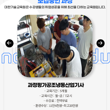
모집중인 과정
대한기술교육원은 수강생들의 취업성공을 위해 최선을 다하는 교육원입니다.
TECHNO
chnology E
과정평가공조냉동산업기사
- 교육기간 : 5개월
- 교육시간 : 월~금 / 7교시
- 수강료 : 전액무료
- 훈련수당 : 11만6천원~최고20만원