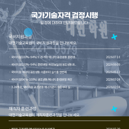
국가기술자격 검정시행
일정에 대하여 안내해드립니다.
국비지원과정
대한기술교육원의 국비지원과정을 만나보세요.
국비지원(100%~94%) 9.29개강 에너지/공조냉동 훈련생..
2026-07-16
국비지원(100%~94%) 훈련과정 개강(보일러/공조냉동과..
2026-06-09
국비지원 에너지/공조냉동 이론부터 실기를 한번에
2026-05-12
국비지원(94%~100%) 공조냉동/에너지 훈련과정 개강
2026-03-24
3.24개강_국비지원 공조냉동 에너지관리 이론부터 실..
2026-02-04
재직자 훈련과정
대한기술교육원의 재직자훈련과정을 만나보세요.
제4회 공조냉동/에너지기능사 실기개강
2026-07-20